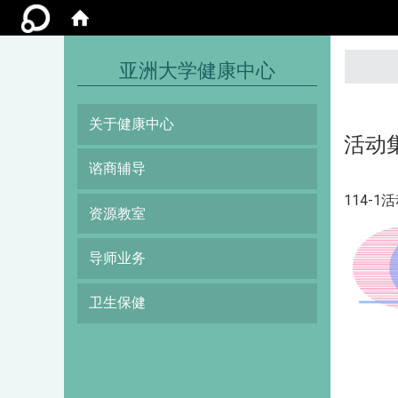
:::
亚洲大学健康中心
关于健康中心
活动
谘商辅导
114-
资源教室
导师业务
卫生保健