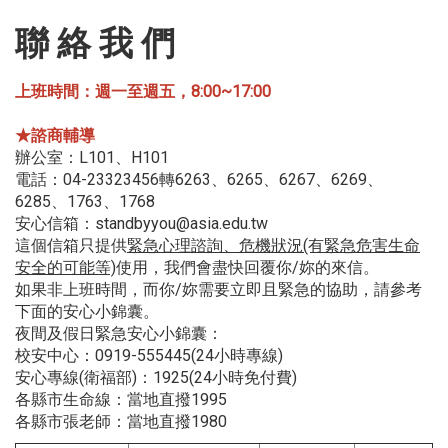
聯 絡 我 們
上班時間：週一至週五，8:00~17:00
★諮商輔導
辦公室：L101、H101
電話：04-23323456轉6263、6265、6267、6269、
6285、1763、1768
安心信箱：standbyyou@asia.edu.tw
這個信箱只提供
緊急心理諮詢、危機狀況(有緊急危害生命
安全的可能等)
使用，我們會盡快回覆你/妳的來信。
如果非上班時間，而你/妳需要立即且緊急的協助，請參考
下面的安心小錦囊。
夜間及假日緊急安心小錦囊：
校安中心：0919-555445(24小時專線)
安心專線(衛福部)：1925(24小時免付費)
各縣市生命線：當地直撥1995
各縣市張老師：當地直撥1980