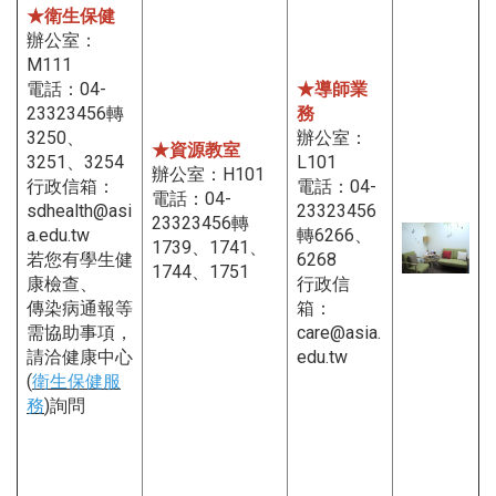
★衛生保健
辦公室：
M111
電話：04-
★導師業
23323456轉
務
3250、
辦公室：
★資源教室
3251、3254
L101
辦公室：H101
行政信箱：
電話：04-
電話：04-
sdhealth@asi
23323456
23323456轉
a.edu.tw
轉6266、
1739、1741、
若您有學生健
6268
1744、1751
康檢查、
行政信
傳染病通報等
箱：
需協助事項，
care@asia.
請洽健康中心
edu.tw
(
衛生保健服
務
)詢問