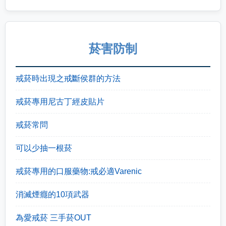
菸害防制
戒菸時出現之戒斷侯群的方法
戒菸專用尼古丁經皮貼片
戒菸常問
可以少抽一根菸
戒菸專用的口服藥物:戒必適Varenic
消滅煙癮的10項武器
為愛戒菸 三手菸OUT