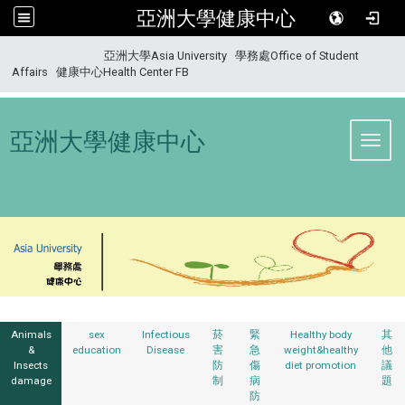
亞洲大學健康中心
:::
亞洲大學Asia University
學務處Office of Student
Affairs
健康中心Health Center FB
亞洲大學健康中心
Toggl
Animals
sex
Infectious
菸
緊
Healthy body
其
&
education
Disease
害
急
weight&healthy
他
Insects
防
傷
diet promotion
議
damage
制
病
題
防