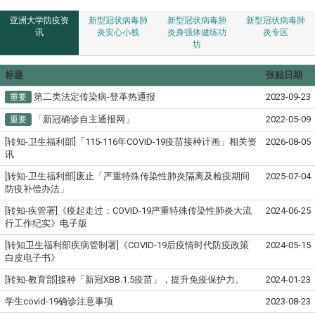
亚洲大学防疫资
新型冠状病毒肺
新型冠状病毒肺
新型冠状病毒肺
讯
炎安心小栈
炎身强体健练功
炎专区
坊
标题
张贴日期
第二类法定传染病-登革热通报
2023-09-23
重要
「新冠确诊自主通报网」
2022-05-09
重要
[转知-卫生福利部]「115-116年COVID-19疫苗接种计画」相关资
2026-08-05
讯
[转知-卫生福利部]废止「严重特殊传染性肺炎隔离及检疫期间
2025-07-04
防疫补偿办法」
[转知-疾管署]《疫起走过：COVID-19严重特殊传染性肺炎大流
2024-06-25
行工作纪实》电子版
[转知卫生福利部疾病管制署]《COVID-19后疫情时代防疫政策
2024-05-15
白皮电子书》
[转知-教育部]接种「新冠XBB.1.5疫苗」，提升免疫保护力。
2024-01-23
学生covid-19确诊注意事项
2023-08-23