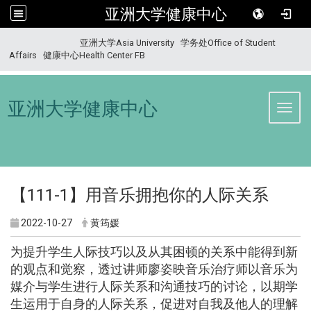
亚洲大学健康中心
:::
亚洲大学Asia University
学务处Office of Student
Affairs
健康中心Health Center FB
亚洲大学健康中心
Toggl
【111-1】
用音乐拥抱你的人际关系
2022-10-27
黄筠媛
为提升学生人际技巧以及从其困顿的关系中能得到新
的观点和觉察，透过讲师廖姿映音乐治疗师以音乐为
媒介与学生进行人际关系和沟通技巧的讨论，以期学
生运用于自身的人际关系，促进对自我及他人的理解