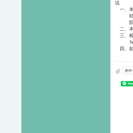
说 
一、本
轻家庭
阶段办
二、本活
三、检附
.tw
四、如有
Shar