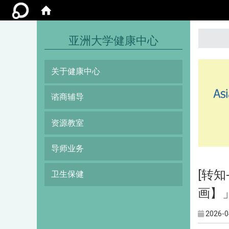
:::
亚洲大学健康中心
关于健康中心
谘商辅导
资源教室
导师业务
[转
卫生保健
画】
2026-0