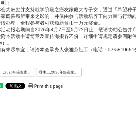
明：
会为鼓励并支持就学阶段之癌友家庭大专子女，透过「希望种子
罹癌所带来之影响，并借由参与活动培养正向力量与行动能
理，全程参与者可获颁新台币一万元奖金。
动报名期间自2026年4月7日至5月22日止，敬请协助公告并
本活动申请简章及宣传海报各乙份，详细申请规定请参阅附件简章或本会官网（
）。
未尽事宜，请洽本会承办人张雅芬社工（电话：07-5810661分机7
附件一_2026年癌友家庭大专子女-希望种子行动计画简章及申请表.pdf
附件二_2026年癌友家庭大专子女-希望种子行动计画海报.png
Print this page
e