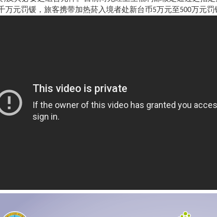
千万元罚锾，旅客携带加热菸入境者处新台币
万元至
万元罚
5
500