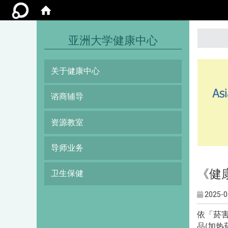
:::
亚洲大学健康中心
关于健康中心
谘商辅导
资源教室
导师业务
《健
卫生保健
2025-0
依「菸
品
加热
(