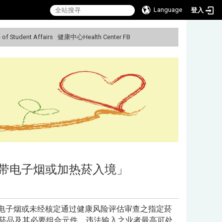
Language
登入
f Student Affairs
健康中心Health Center FB
:::
带电子烟或加热菸入境」
电子烟或未经核定通过健康风险评估审查之指定菸
菸品及其必要组合元件，违法输入之业者最高可处