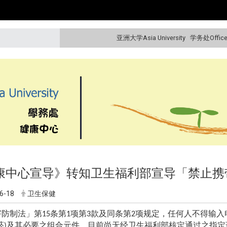
亚洲大学Asia University
学务处Office o
康中心宣导》转知卫生福利部宣导「禁止携
6-18
卫生保健
害防制法」第
条第
项第
款及同条第
项规定，任何人不得输入
15
1
3
2
菸
及其必要之组合元件。目前尚无经卫生福利部核定通过之指定
)