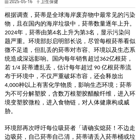
2025-05-16
卫生保健
根据调查，菸蒂是全球海岸废弃物中最常见的污染
物，且在国内的海岸垃圾中，菸蒂数量逐年上升。
年，菸蒂由第
名上升为第
名，显示污染问
2024
4
3
题严重。环境部彭启明部长说，尽管每根菸蒂看似
微不足道，但乱丢的菸蒂对市容、环境以及生态系
统造成深远影响。国内每年销售超过
亿根菸，
362
若
菸蒂遭乱丢，估计每年超过
亿根菸蒂流
1/4
90
布于环境中，不仅严重破坏市容，还会释放出
种以上有害化学物质，影响生态环境；菸蒂
4,000
为不可分解塑胶，含数万根塑胶醋酸纤维，进入环
境变塑胶微粒，进入食物链，对人体健康构成威
胁。
环境部再次呼吁每位吸菸者「请确实熄菸！不边走
边吸菸，自己菸蒂自己清，菸蒂请丢入菸蒂桶或垃