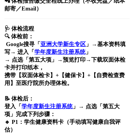
📲
体检报告缴交全程线上办理（不收光盘／纸本
邮寄／Email）
🩺
体检流程
🔍
体检前：
Google
搜寻「
亚洲大学新生专区
」→基本资料填
写→ 进入「
学年度新生注册系统
」
→ 点选「第五大项」→预览打印→下载双面体检
卡并打印纸本，
携带【双面体检卡】+【健保卡】+【自费检查费
用】至医疗院所办理体检。
📝
体检后：
登入「
学年度新生注册系统
」→ 点选「第五大
项」完成下列步骤：
🔹
P1
：学生健康资料卡（手动填写健康自我评
估）