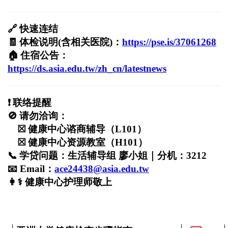
🔗
快速连结
🧾
体检说明(含相关医院)：
https://pse.is/37061268
🏠
住宿公告：
https://ds.asia.edu.tw/zh_cn/latestnews
❗
联络提醒
🚫
请勿洽询：
☒
健康中心谘商辅导（L101）
☒
健康中心资源教室（H101）
📞
学贷问题：生活辅导组 廖小姐｜分机：3212
📧
Email
：
ace24438@asia.edu.tw
👩
⚕
️
健康中心护理师敬上