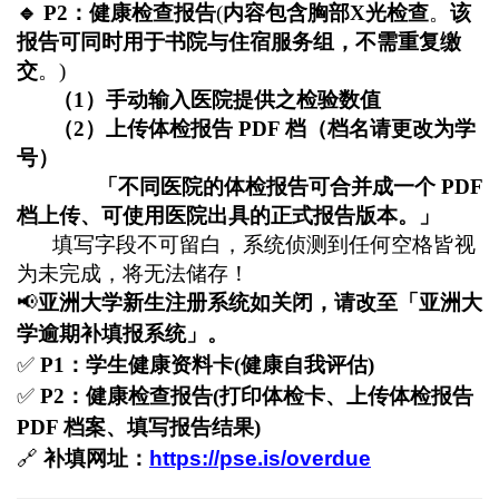
🔹
P2
：健康检查报告
(
内容包含胸部X光检查
。
该
报告可同时用于书院与住宿服务组，不需重复缴
交
。)
（1）手动输入医院提供之检验数值
（
2）上传体检报告 PDF 档（档名请更改为学
号）
「不同医院的体检报告可合并成一个 PDF
档上传、可使用医院出具的正式报告版本。」
填写字段不可留白，系统侦测到任何空格皆视
为未完成，将无法储存！
📢
亚洲大学新生注册系统如关闭，请改至「亚洲大
学逾期补填报系统」。
✅
P1
：学生健康资料卡
(
健康自我评估
)
✅
P2
：健康检查报告
(
打印体检卡、上传体检报告
PDF
档案、填写报告结果
)
🔗
补填网址：
https://pse.is/overdue