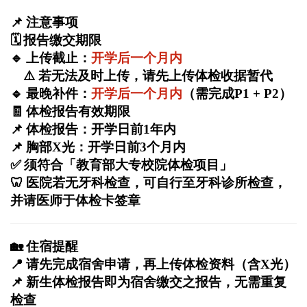
📌
注意事项
🗓
报告缴交期限
🔹
上传截止：
开学后一个月内
⚠
️
若无法及时上传，请先上传体检收据暂代
🔹
最晚补件：
开学后一个月内
（需完成P1 + P2）
🧾
体检报告有效期限
📌
体检报告：开学日前1年内
📌
胸部X光：开学日前3个月内
✅
须符合「教育部大专校院体检项目」
🦷
医院若无牙科检查，可自行至牙科诊所检查，
并请医师于体检卡签章
🏡
住宿提醒
📍
请先完成宿舍申请，再上传体检资料（含X光）
📌
新生体检报告即为宿舍缴交之报告，无需重复
检查