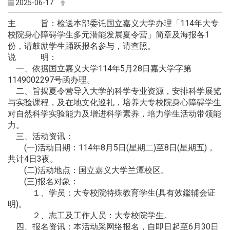
2025-06-17
主 旨：检送本部委讬国立嘉义大学办理「114年大专
校院身心障碍学生多元潜能发展夏令营」简章及海报各1
份，请鼓励学生踊跃报名参与，请查照。
说 明：
一、依据国立嘉义大学114年5月28日嘉大学字第
1149002297号函办理。
二、旨揭夏令营导入大学的科学专业资源，安排科学展览
与实验课程，及在地文化巡礼，培养大专校院身心障碍学生
对自然科学实验能力及增进科学素养，培力学生活动带领能
力。
三、活动资讯：
(一)活动日期：114年8月5日(星期二)至8日(星期五)，
共计4日3夜。
(二)活动地点：国立嘉义大学兰潭校区。
(三)报名对象：
１、学员：大专校院特殊教育学生(具有效鑑辅会证
明)。
２、志工及工作人员：大专校院学生。
四、报名资讯：本活动采网络报名，自即日起至6月30日