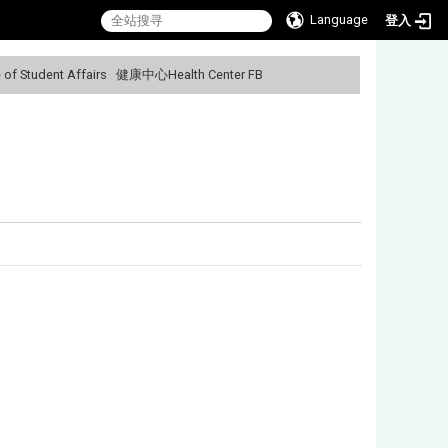
Language
登入
f Student Affairs
健康中心Health Center FB
:::