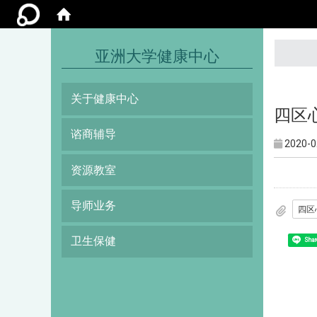
:::
亚洲大学健康中心
关于健康中心
四区
谘商辅导
2020-0
资源教室
导师业务
卫生保健
Shar