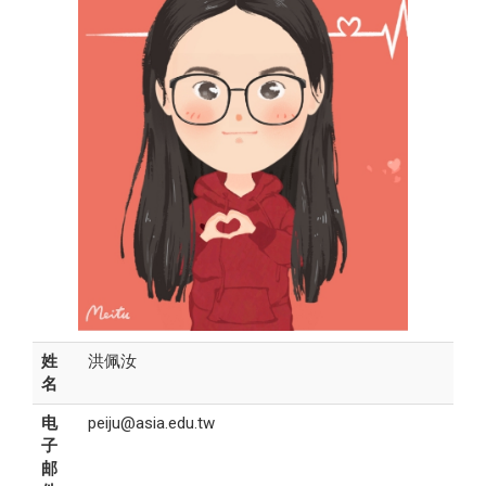
姓
洪佩汝
名
电
peiju@asia.edu.tw
子
邮