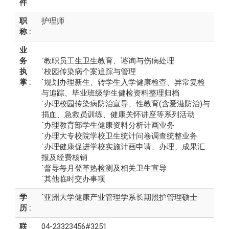
件
职
护理师
称 :
业
务
˙教职员工生卫生教育、谘询与伤病处理
执
˙校园传染病个案追踪与管理
掌 :
˙规划办理新生、转学生入学健康检查、异常复检
与追踪、毕业班级学生健检资料整理归档
˙办理校园传染病防治宣导、性教育(含爱滋防治)与
捐血、急救员训练、健康关怀讲座等系列活动
˙办理教育部学生健康资料分析计画业务
˙办理大专校院学校卫生统计问卷调查统整业务
˙办理健康促进学校实施计画申请、办理、成果汇
报及经费核销
˙督导每月登革热检测及相关卫生宣导
˙其他临时交办事项
学
˙亚洲大学健康产业管理学系长期照护管理硕士
历 :
联
04-23323456#3251