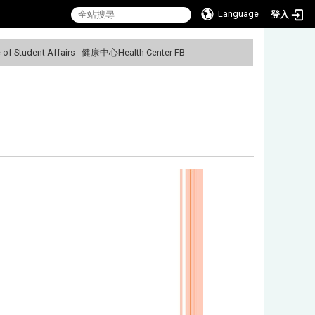
Language
登入
f Student Affairs
健康中心Health Center FB
:::