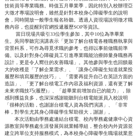
技術員等專業職務。時值五月畢業季，因此特別入校辦理亞
大徵才專場說明會，雖然是針對本校身心障礙學生的說明
會，同時開放一般學生報名聆聽。透過人資現場說明徵才職
務內容，也提醒到官網投遞履歷SOP等資訊。
當日現場共吸引33位學生參加，其中10位為準畢業
生。吳同學聽完演講表示「更加了解台積電各種職務執掌與
背景科系，可作為尋覓求職的參考，也得以事前做職前準
備。以及針對身心障礙員工引進專業職能治療師量身職務再
設計，更是令人嚮往的友善職場」。其他參與學生也回饋最
大的收穫是「了解企業需求」、「讓身心障礙生知道就業投
履歷和填寫履歷的技巧」、「需要再提升自己在英語方面的
造詣」、「更了解台積電工作內容及福利資源，還有更了解
未來求職技巧(履歷)」、「趁畢業前增加自已的能力」，除
感到獲益良多，也深深感謝能聽到台積電能派員入校說明
「很棒的活動，也謝謝台積電人資為我們演講」、「非常
棒，對學生尤其身心障礙學生幫助很大，謝謝」。
本次活動由學務處連結台積電、校內學務處健康中心資
源教室與學務處生涯發展與就業輔導組，整合校內外資源並
建立跨單位支持服務模式，為本校身心障礙學生職場就業意