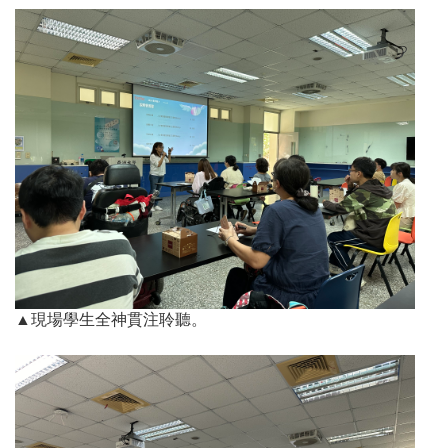
▲
現場學生全神貫注聆聽。