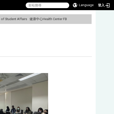
Language
登入
f Student Affairs
健康中心Health Center FB
:::