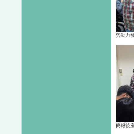
勞動力
簡報後