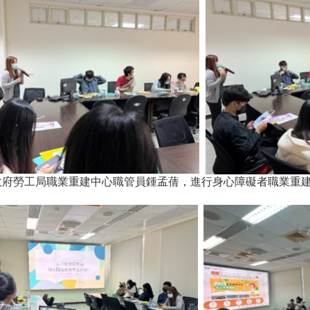
政府勞工局職業重建中心職管員鍾孟蒨，進行身心障礙者職業重