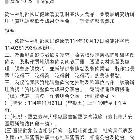
2025-10-23
陳宥嫻
衛生福利部國民健康署委託財團法人食品工業發展研究所辦
理「質地調整飲食成果分享會」，請踴躍報名參加
說明：
一、依衛生福利部國民健康署114年10月17日國健社字第
1140261793號函辦理。
二、為照顧高齡長者飲食需求，該署積極推廣我的餐盤均衡
飲食，及製作質地調整飲食衛教手冊，透過食材挑選及處
理、調整烹調技巧，並輔導供餐據點及餐飲業者，製作出長
輩「吃得下、吃得夠、吃得對、吃得巧」的美味餐點。
三、為促進我國質地調整飲食之推動及跨單位合作，該署辦
理旨揭「質地調整飲食成果分享會」，邀請相關政府機關
（構）代表、實務工作者與會分享，活動摘要如下：
(一)時間：114年11月21日（星期五）上午10時至下午4
時。
(二)地點：國立臺灣大學總圖書館國際會議廳（臺北市大安
區羅斯福路四段一號）。
(三)邀請對象包含相關部會、各縣市衛生局、社會局代表及
各縣市社區營養推廣中心社區營養師、相關公會及協會、食