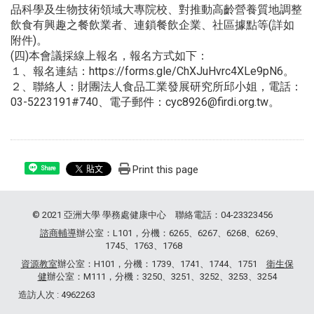
品科學及生物技術領域大專院校、對推動高齡營養質地調整
飲食有興趣之餐飲業者、連鎖餐飲企業、社區據點等(詳如
附件)。
(四)本會議採線上報名，報名方式如下：
１、報名連結：https://forms.gle/ChXJuHvrc4XLe9pN6。
２、聯絡人：財團法人食品工業發展研究所邱小姐，電話：
03-5223191#740、電子郵件：cyc8926@firdi.org.tw。
Print this page
Share
© 2021 亞洲大學 學務處健康中心 聯絡電話：04-23323456
諮商輔導
辦公室：L101，分機：6265、6267、6268、6269、
1745、1763、1768
資源教室
辦公室：H101，分機：1739、1741、1744、1751
衛生保
健
辦公室：M111，分機：3250、3251、3252、3253、3254
造訪人次 : 4962263