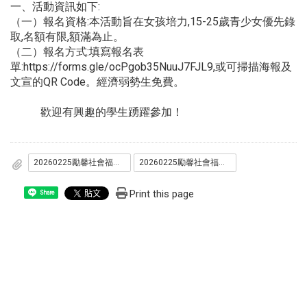
一、活動資訊如下:
（一）報名資格:本活動旨在女孩培力,15-25歲青少女優先錄
取,名額有限,額滿為止。
（二）報名方式:填寫報名表
單:https://forms.gle/ocPgob35NuuJ7FJL9,或可掃描海報及
文宣的QR Code。經濟弱勢生免費。
歡迎有興趣的學生踴躍參加！
20260225勵馨社會福利事業基金會_孵個女孩誌刊物編輯課程_-海報1.pdf
20260225勵馨社會福利事業基金會_孵個女孩誌刊物編輯課程_-海報2.pdf
Print this page
Share