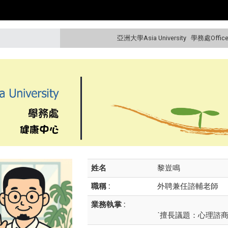
亞洲大學Asia University
學務處Office o
姓名
黎豈鳴
職稱 :
外聘兼任諮輔老師
業務執掌 :
˙擅長議題：心理諮