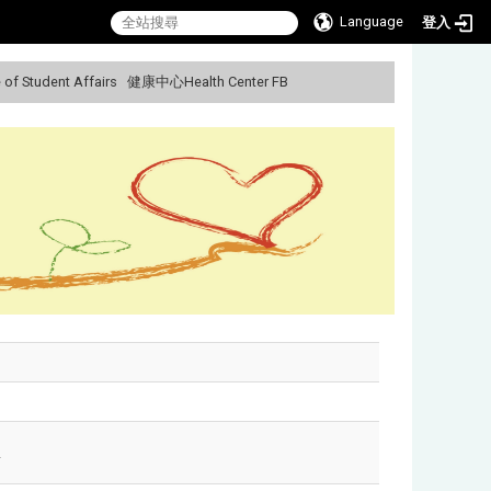
Language
登入
f Student Affairs
健康中心Health Center FB
:::
商